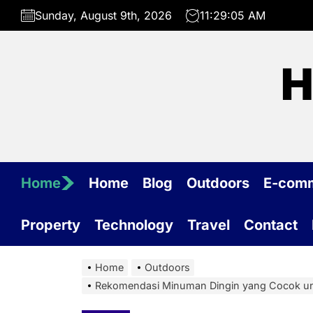
Skip
Sunday, August 9th, 2026
11:29:06 AM
to
the
content
H
Home
Home
Blog
Outdoors
E-com
Property
Technology
Travel
Contact
Home
Outdoors
Rekomendasi Minuman Dingin yang Cocok unt