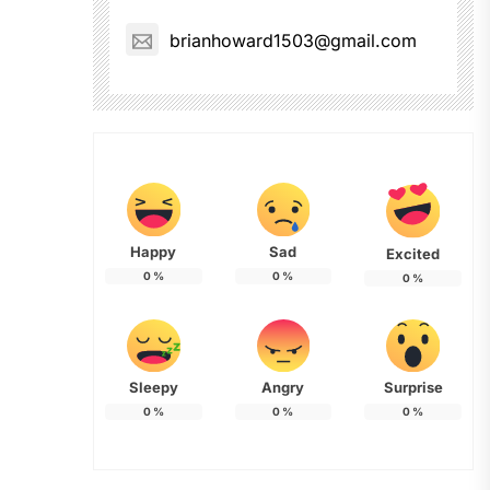
brianhoward1503@gmail.com
Happy
Sad
Excited
0
%
0
%
0
%
Sleepy
Angry
Surprise
0
%
0
%
0
%