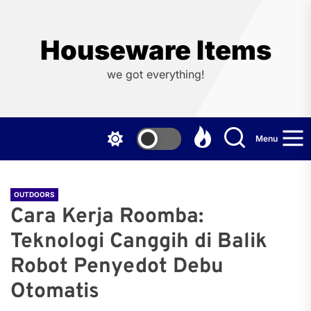
Skip
to
the
Houseware Items
content
we got everything!
Menu
OUTDOORS
Cara Kerja Roomba:
Teknologi Canggih di Balik
Robot Penyedot Debu
Otomatis