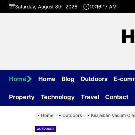
Skip
Saturday, August 8th, 2026
10:16:18 AM
to
the
content
H
Home
Home
Blog
Outdoors
E-com
Property
Technology
Travel
Contact
Home
Outdoors
Keajaiban Vacum Cle
OUTDOORS