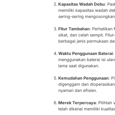
Kapasitas Wadah Debu
: Pas
memiliki kapasitas wadah de
sering-sering mengosongkan
Fitur Tambahan
: Perhatikan 
sikat, dan celah sempit. Fit
berbagai jenis permukaan den
Waktu Penggunaan Baterai
:
menggunakan baterai isi ulan
lama saat digunakan.
Kemudahan Penggunaan
: P
digenggam dan dioperasikan
nyaman dan efisien.
Merek Terpercaya
: Pilihla
telah dikenal memiliki kualit