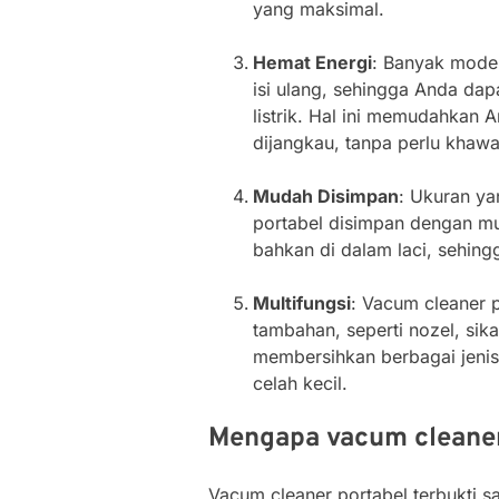
yang maksimal.
Hemat Energi
: Banyak model
isi ulang, sehingga Anda da
listrik. Hal ini memudahkan 
dijangkau, tanpa perlu khawa
Mudah Disimpan
: Ukuran y
portabel disimpan dengan mud
bahkan di dalam laci, sehin
Multifungsi
: Vacum cleaner 
tambahan, seperti nozel, si
membersihkan berbagai jenis 
celah kecil.
Mengapa vacum cleaner 
Vacum cleaner portabel terbukti s