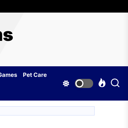
ms
 Games
Pet Care