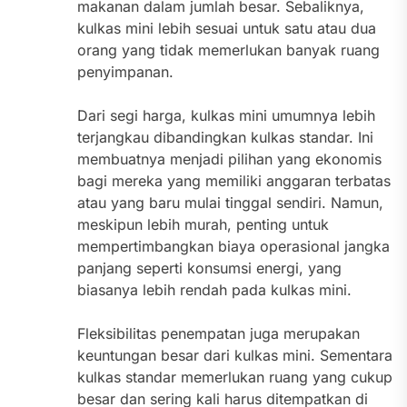
makanan dalam jumlah besar. Sebaliknya,
kulkas mini lebih sesuai untuk satu atau dua
orang yang tidak memerlukan banyak ruang
penyimpanan.
Dari segi harga, kulkas mini umumnya lebih
terjangkau dibandingkan kulkas standar. Ini
membuatnya menjadi pilihan yang ekonomis
bagi mereka yang memiliki anggaran terbatas
atau yang baru mulai tinggal sendiri. Namun,
meskipun lebih murah, penting untuk
mempertimbangkan biaya operasional jangka
panjang seperti konsumsi energi, yang
biasanya lebih rendah pada kulkas mini.
Fleksibilitas penempatan juga merupakan
keuntungan besar dari kulkas mini. Sementara
kulkas standar memerlukan ruang yang cukup
besar dan sering kali harus ditempatkan di