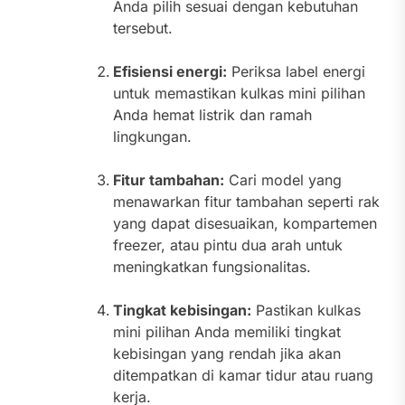
Anda pilih sesuai dengan kebutuhan
tersebut.
Efisiensi energi:
Periksa label energi
untuk memastikan kulkas mini pilihan
Anda hemat listrik dan ramah
lingkungan.
Fitur tambahan:
Cari model yang
menawarkan fitur tambahan seperti rak
yang dapat disesuaikan, kompartemen
freezer, atau pintu dua arah untuk
meningkatkan fungsionalitas.
Tingkat kebisingan:
Pastikan kulkas
mini pilihan Anda memiliki tingkat
kebisingan yang rendah jika akan
ditempatkan di kamar tidur atau ruang
kerja.