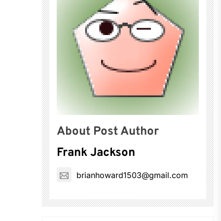
About Post Author
Frank Jackson
brianhoward1503@gmail.com