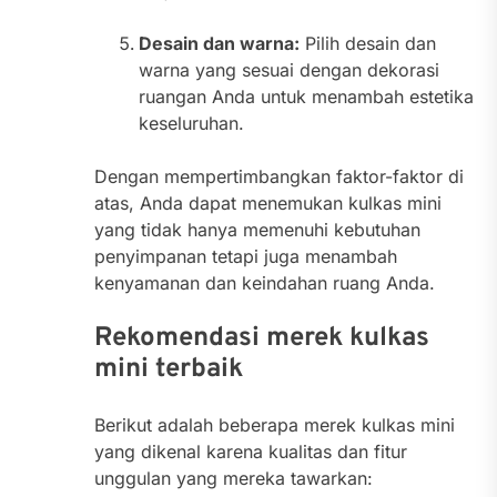
Desain dan warna:
Pilih desain dan
warna yang sesuai dengan dekorasi
ruangan Anda untuk menambah estetika
keseluruhan.
Dengan mempertimbangkan faktor-faktor di
atas, Anda dapat menemukan kulkas mini
yang tidak hanya memenuhi kebutuhan
penyimpanan tetapi juga menambah
kenyamanan dan keindahan ruang Anda.
Rekomendasi merek kulkas
mini terbaik
Berikut adalah beberapa merek kulkas mini
yang dikenal karena kualitas dan fitur
unggulan yang mereka tawarkan: