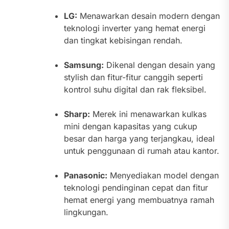
LG:
Menawarkan desain modern dengan
teknologi inverter yang hemat energi
dan tingkat kebisingan rendah.
Samsung:
Dikenal dengan desain yang
stylish dan fitur-fitur canggih seperti
kontrol suhu digital dan rak fleksibel.
Sharp:
Merek ini menawarkan kulkas
mini dengan kapasitas yang cukup
besar dan harga yang terjangkau, ideal
untuk penggunaan di rumah atau kantor.
Panasonic:
Menyediakan model dengan
teknologi pendinginan cepat dan fitur
hemat energi yang membuatnya ramah
lingkungan.