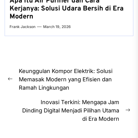
Apa Itu Air Purifier dan Cara
Kerjanya: Solusi Udara Bersih di Era
Modern
Frank Jackson
March 19, 2026
Post
Keunggulan Kompor Elektrik: Solusi
navigation
Memasak Modern yang Efisien dan
Previous
Ramah Lingkungan
post:
Inovasi Terkini: Mengapa Jam
Dinding Digital Menjadi Pilihan Utama
Ne
di Era Modern
pos