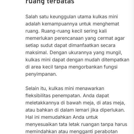
ruang terbatas
Salah satu keunggulan utama kulkas mini
adalah kemampuannya untuk menghemat
ruang. Ruang-ruang kecil sering kali
memerlukan perencanaan yang cermat agar
setiap sudut dapat dimanfaatkan secara
maksimal. Dengan ukurannya yang mungil,
kulkas mini dapat dengan mudah ditempatkan
di area kecil tanpa mengorbankan fungsi
penyimpanan.
Selain itu, kulkas mini menawarkan
fleksibilitas penempatan. Anda dapat
meletakkannya di bawah meja, di atas meja,
atau bahkan di dalam lemari jika diperlukan.
Hal ini memudahkan Anda untuk
menyesuaikan tata letak ruangan tanpa harus
memindahkan atau mengganti perabotan