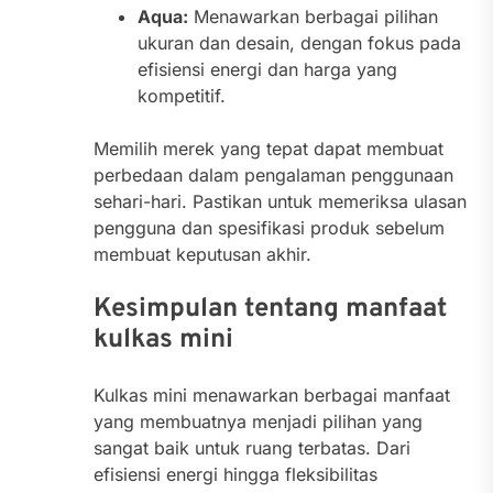
Aqua:
Menawarkan berbagai pilihan
ukuran dan desain, dengan fokus pada
efisiensi energi dan harga yang
kompetitif.
Memilih merek yang tepat dapat membuat
perbedaan dalam pengalaman penggunaan
sehari-hari. Pastikan untuk memeriksa ulasan
pengguna dan spesifikasi produk sebelum
membuat keputusan akhir.
Kesimpulan tentang manfaat
kulkas mini
Kulkas mini menawarkan berbagai manfaat
yang membuatnya menjadi pilihan yang
sangat baik untuk ruang terbatas. Dari
efisiensi energi hingga fleksibilitas