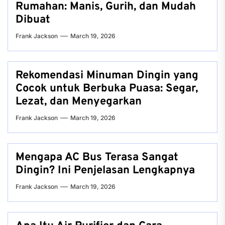
Rumahan: Manis, Gurih, dan Mudah
Dibuat
Frank Jackson
March 19, 2026
Rekomendasi Minuman Dingin yang
Cocok untuk Berbuka Puasa: Segar,
Lezat, dan Menyegarkan
Frank Jackson
March 19, 2026
Mengapa AC Bus Terasa Sangat
Dingin? Ini Penjelasan Lengkapnya
Frank Jackson
March 19, 2026