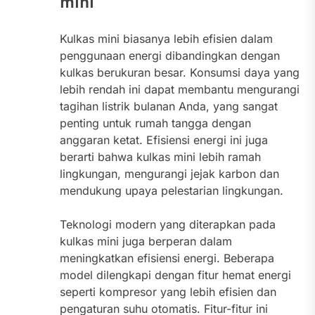
mini
Kulkas mini biasanya lebih efisien dalam
penggunaan energi dibandingkan dengan
kulkas berukuran besar. Konsumsi daya yang
lebih rendah ini dapat membantu mengurangi
tagihan listrik bulanan Anda, yang sangat
penting untuk rumah tangga dengan
anggaran ketat. Efisiensi energi ini juga
berarti bahwa kulkas mini lebih ramah
lingkungan, mengurangi jejak karbon dan
mendukung upaya pelestarian lingkungan.
Teknologi modern yang diterapkan pada
kulkas mini juga berperan dalam
meningkatkan efisiensi energi. Beberapa
model dilengkapi dengan fitur hemat energi
seperti kompresor yang lebih efisien dan
pengaturan suhu otomatis. Fitur-fitur ini